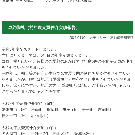
成約御礼（前年度売買仲介実績報告）
2021.04.02
カテゴリー： 不動産売却実績
令和3年度がスタートしました。
当社にとりましては、5年目の年度が始まりました。
コロナ禍とはいえ、皆様のご愛顧のおかげで昨年度6件の不動産売買の仲介
をさせていただきました。
一昨年は、知人等の紹介が中心で名古屋市内の物件を多く仲介させていた
だきましたが、昨年は地元（尾張旭市）中心でお仕事をさせていただきま
した。徐々にですが、地元の方々に認知され始め、ご用命いただけるよう
になったと喜んでいるところです。
令和2年度売買仲介実績（6件）
尾張旭市：5件（庄南町、稲葉町、旭ヶ丘町、平子町、吉岡町）
長久手市：1件（岩作北山）
令和元年度売買仲介実績（7件）
名古屋市：6件（千種区2件、熱田区2件、昭和区2件）